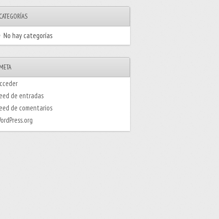
CATEGORÍAS
No hay categorías
META
cceder
eed de entradas
eed de comentarios
ordPress.org