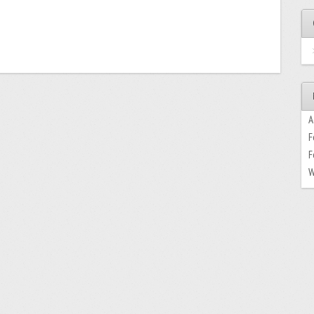
A
F
F
W